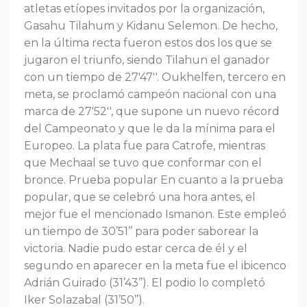
atletas etíopes invitados por la organización,
Gasahu Tilahum y Kidanu Selemon. De hecho,
en la última recta fueron estos dos los que se
jugaron el triunfo, siendo Tilahun el ganador
con un tiempo de 27'47''. Oukhelfen, tercero en
meta, se proclamó campeón nacional con una
marca de 27'52'', que supone un nuevo récord
del Campeonato y que le da la mínima para el
Europeo. La plata fue para Catrofe, mientras
que Mechaal se tuvo que conformar con el
bronce. Prueba popular En cuanto a la prueba
popular, que se celebró una hora antes, el
mejor fue el mencionado Ismanon. Este empleó
un tiempo de 30’51’’ para poder saborear la
victoria. Nadie pudo estar cerca de él y el
segundo en aparecer en la meta fue el ibicenco
Adrián Guirado (31’43’’). El podio lo completó
Iker Solazabal (31’50’’).